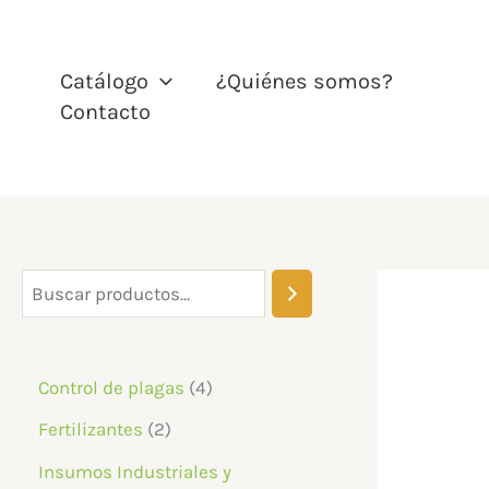
Ir
al
contenido
Catálogo
¿Quiénes somos?
Contacto
B
u
s
4
Control de plagas
4
c
p
2
Fertilizantes
2
a
r
p
Insumos Industriales y
r