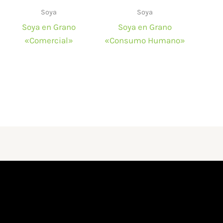
Soya
Soya
Soya en Grano
Soya en Grano
«Comercial»
«Consumo Humano»