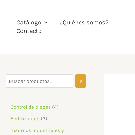
Ir
al
contenido
Catálogo
¿Quiénes somos?
Contacto
B
u
s
4
Control de plagas
4
c
p
2
Fertilizantes
2
a
r
p
Insumos Industriales y
r